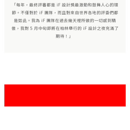
「每年，最終評審都是 iF 設計獎最激動和鼓舞人心的環
節。不僅對於 iF 團隊，而且對來自世界各地的評委們都
是如此。我為 iF 團隊在過去幾天裡所做的一切感到驕
傲，我對 5 月中旬即將在柏林舉行的 iF 設計之夜充滿了
期待！」
柏林，期待再次相會！
2023 年 iF 設計之夜，2023 年 5 月 15 日