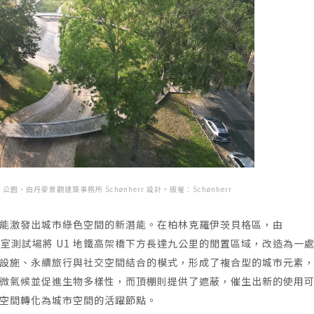
xis 公園，由丹麥景觀建築事務所 Schønherr 設計。版權：Schønherr
能激發出城市綠色空間的新潛能。在柏林克羅伊茨貝格區，由
真實場景實驗室測試場將 U1 地鐵高架橋下方長達九公里的閒置區域，改造為一
設施、永續旅行與社交空間結合的模式，形成了複合型的城市元素
微氣候並促進生物多樣性，而頂棚則提供了遮蔽，催生出新的使用
空間轉化為城市空間的活躍節點。