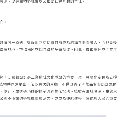
資源、促進生物多樣性以及推動社會互動的重任。
介。
遵循同一原則：從設計之初便將自然作為結構性要素融入，而非事
造棲息地、塑造場所空間特徵的多重功能。因此，城市綠色空間在
是這理念的典範。此景觀設計是工業遺址文化重塑的重要一環，將綠化定位為支
0 株植物共同建構出一個多層次的景觀，不僅改善了空氣品質與局部氣
、儲存，並透過巧妙的控制流經整個場地。植被在區域降溫、生態
公園不僅讓週邊社區重煥活力，更成為連結建築、景觀與大眾的重