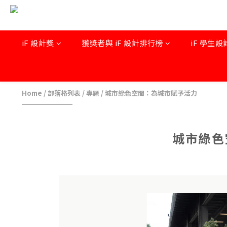
iF 設計獎
獲獎者與 iF 設計排行榜
iF 學生設
Home
/
部落格列表
/
專題
/
城市綠色空間：為城市賦予活力
城市綠色