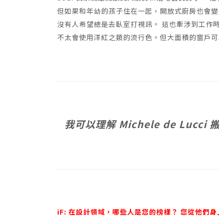
但如果和年幼的孩子住在一起，開放式廚房也會變
沒有人希望總是去臥室打視訊。 這也牽涉到工作
不太會使用洋紅之類的流行色。但大面積的窗戶可
我可以理解 Michele de L
iF: 在設計領域，哪些人是您的榜樣？ 您從他們