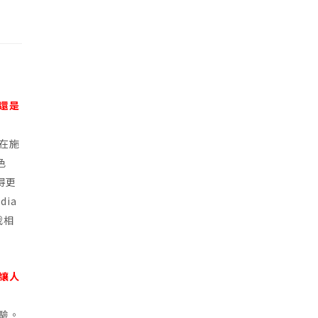
還是
在施
色
得更
ia
我相
讓人
驗。