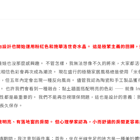
室內設計也開始運用粉紅色和施華洛世奇水晶。 這是極繁主義的回歸，
娃娃也沒那麼感興趣。 不管怎樣，我無法想像不久的將來，大家都活
我相信色彩會再次成為潮流。 現在盛行的極簡家居風格總是使用「米
快，但五年內定會出現一種反向風尚。 儘管我認為陶瓷和手工製品獲
也許我們會看到一種融合：黏土牆面搭配明亮的色彩 —— 就像 Ind
永續性都是最重要的。 我們不能再忽視環保問題，這也是設計的意義：
長久保存。
寬敞明亮、有落地窗的房間。 但心理學家認為，小而舒適的房間更容易
疫情期間，我注意到兩件事：首先，坐在光線充足的地方是一種美妙體