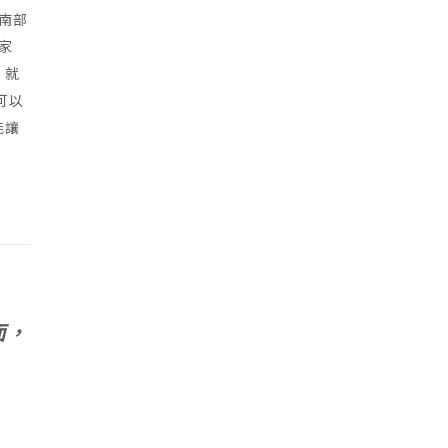
南部
家
，就
可以
能讓
面，