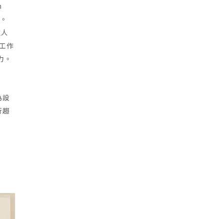
n
多。
種人
工作
力。
為設
行趨