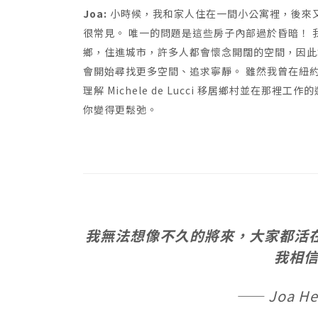
Joa:
小時候，我和家人住在一間小公寓裡，後來
很常見。 唯一的問題是這些房子內部過於昏暗！
鄉，住進城市，許多人都會懷念開闊的空間，因此
會開始尋找更多空間、追求寧靜。 雖然我曾在紐
理解 Michele de Lucci 移居鄉村並在
你變得更鬆弛。
我無法想像不久的將來，大家都活
我相
—— Joa H