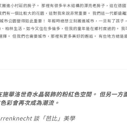
又搬進小村莊的房子。 那裡有很多半木結構的漂亮老房子，這在德國
 我們有一個比較大的花園，這對我來說非常重要。 我們這一代都遠離
城市公園變得如此重要！ 年輕時總想立刻搬進城市，一旦有了孩子
約、柏林生活，如今又住在多倫多，但我的童年是在鄉村度過的。 我
那裡工作的選擇。 但我們也需要城市，那裡有更多美好的邂逅。 有些地方總是
在施華洛世奇水晶裝飾的粉紅色空間。 但另一方
信色彩會再次成為潮流。
errenknecht 談「芭比」美學