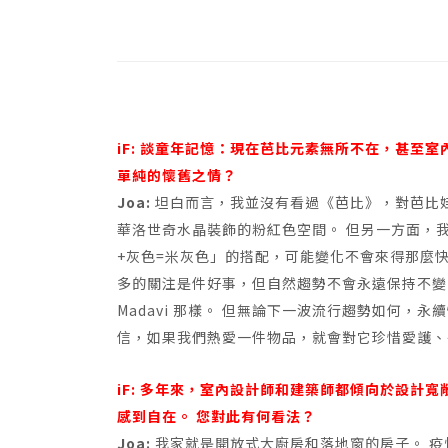
iF: 談童年記憶：現在芭比元素無所不在，甚至
單純的懷舊之情？
Joa:
坦白而言，我並沒有看過《芭比》，對芭比
華洛世奇水晶裝飾的粉紅色空間。 但另一方面，
+灰色=米灰色」的搭配，可能變化不會來得那麼
多的關注是件好事，但自然趨勢不會永遠保持不變。 
Madavi 那樣。 但無論下一波流行趨勢如何，
信，如果我們熱愛一件物品，就會對它珍惜愛護、
iF: 多年來，室內設計師和建築師都傾向於設計
感到自在。 您對此有何看法？
Joa:
我家就是開放式大廚房和落地窗的房子。 