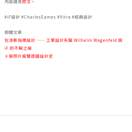
內容請見
原文
。
#iF設計 #CharlesEames #Vitra #經典設計
相關文章
包浩斯指標設計 —— 工業設計先驅 Wilhelm Wagenfeld 與
iF 的不解之緣
十張照片縱覽德國設計史