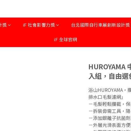
計獎
iF 社會影響力獎
台北國際自行車展創新設計獎 by
iF 全球官網
HUROYAMA 
入組，自由選
浴山HUROYAMA
排水口毛髮濾網」
－毛髮輕鬆攔截，保
－拆裝毋需工具，隨
－添加銀離子抗菌劑
－外層光滑表面方便