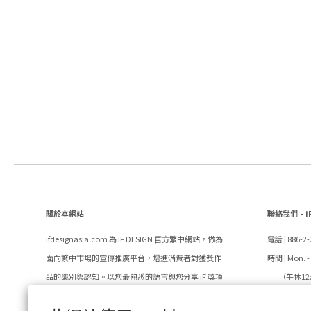
關於本網站
聯絡我們 - i
ifdesignasia.com 為 iF DESIGN 官方繁中網站，做為
電話 | 886-2
面向繁中市場的宣傳推廣平台，增進消費者對獲獎作
時間 | Mon. - F
品的識別與認知。以您最熟悉的語言與您分享 iF 獎項
（午休12:00
與設計資訊，並藉與 iF 全球官網連結讓您隨時掌握國
消費者諮詢 |