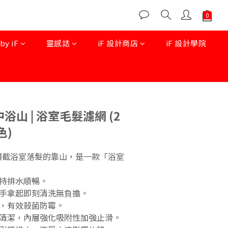
 iF
靈感誌
iF 設計商店
iF 設計學院
立即購買
中浴山 | 浴室毛髮濾網 (2
色)
，攔截浴室落髮的靠山，是一款「浴室
持排水順暢。
手拿起即刻清洗無負擔。
，有效殺菌防霉。
清潔，內層強化吸附性加強止滑。