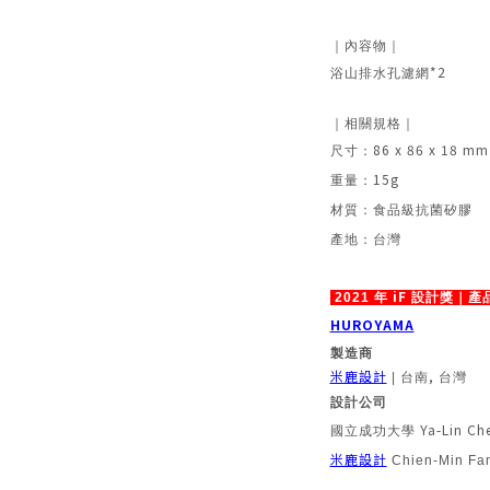
｜內容物｜
*2
浴山排水孔濾網
｜相關規格｜
86 x 86 x 18 mm
尺寸：
15g
重量：
材質：食品級抗菌矽膠
產地：台灣
iF
2021
年
設計獎｜產
HUROYAMA
製造商
米鹿設計
,
|
台南
台灣
設計公司
Ya-Lin Ch
國立成功大學
米鹿設計
Chien-Min Fa