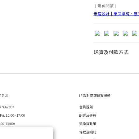
｜延伸閱讀｜
米鹿設計 |
享受單純、感
送貨及付款方式
F 台北
iF 設計商店顧客服務
-27667007
會員規則
ri. 10:00 - 17:00
配送及運費
-13:00）
退換貨政策
service.tw@ifdesign.com
條款及細則