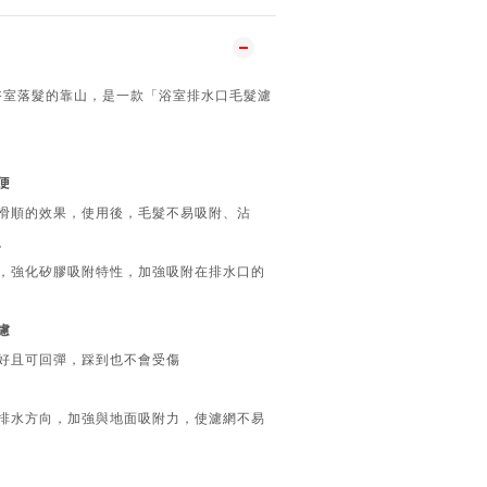
浴室落髮的靠山，是一款「浴室排水口毛髮濾
便
滑順的效果，使用後，毛髮不易吸附、沾
。
，強化矽膠吸附特性，加強吸附在排水口的
慮
好且可回彈，踩到也不會受傷
排水方向，加強與地面吸附力，使濾網不易