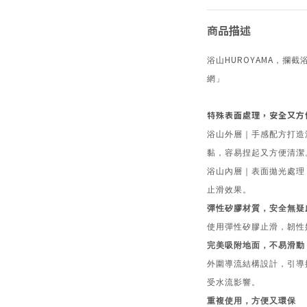
商品描述
HUROYAMA
浴山
，攔截
網」
特殊表面處理，安全又方
浴山外層｜手感配方打造
黏，容易捏起又方便清潔
浴山內層｜表面拋光處理
止滑效果。
彈性矽膠材質，安全無疑
使用彈性矽膠止滑，韌性
完美吸附地面，不易滑動
外圍導流結構設計，引導
受水流影響。
重複使用，方便又環保