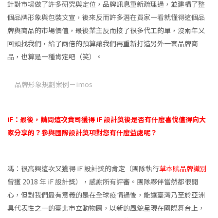
針對市場做了許多研究與定位，品牌訊息重新疏理過，並建構了整
個品牌形象與包裝文宣，後來反而許多潛在買家一看就懂得這個品
牌與商品的市場價值，最後業主反而接了很多代工的單，沒兩年又
回頭找我們，給了兩倍的預算讓我們再重新打造另外一套品牌商
品，也算是一種肯定吧（笑）。
品牌形象規劃案例－imos
iF：最後，請問這次貴司獲得 iF 設計獎後是否有什麼喜悅值得向大
家分享的？參與國際設計獎項對您有什麼益處呢？
馮：很高興這次又獲得 iF 設計獎的肯定（團隊執行
草本賦品牌識別
曾獲 2018 年 iF 設計獎），感謝所有評審。團隊夥伴當然都很開
心，但對我們最有意義的是在全球疫情過後，能讓臺灣乃至於亞洲
具代表性之一的臺北市立動物園，以新的風貌呈現在國際舞台上，