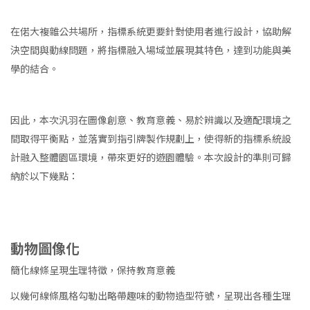
在偌大複雜公共場所，指標系統更要針對使用者進行設計，協助解
決空間與動線問題，將指標融入場域並展現其特色，達到功能與美
學的結合。
因此，本次汎羽在圖像創意、教育意義、易於辨識以及適配環境之
間取得平衡點，並落實到指引牌製作規劃上，使得新的指標系統設
計融入整體園區環境，帶來更好的遊園體驗。本次設計的準則可歸
納於以下幾點：
動物圖像化
簡化線條呈現生理特徵，保持教育意義
以幾何線條風格勾勒出略帶趣味的動物造型符號，呈現出各種生理