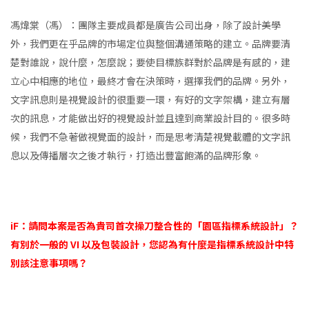
馮煒棠（馮）：團隊主要成員都是廣告公司出身，除了設計美學
外，我們更在乎品牌的市場定位與整個溝通策略的建立。品牌要清
楚對誰說，說什麼，怎麼說；要使目標族群對於品牌是有感的，建
立心中相應的地位，最終才會在決策時，選擇我們的品牌。另外，
文字訊息則是視覺設計的很重要一環，有好的文字架構，建立有層
次的訊息，才能做出好的視覺設計並且達到商業設計目的。很多時
候，我們不急著做視覺面的設計，而是思考清楚視覺載體的文字訊
息以及傳播層次之後才執行，打造出豐富飽滿的品牌形象。
iF：請問本案是否為貴司首次操刀整合性的「園區指標系統設計」？
有別於一般的 VI 以及包裝設計，您認為有什麼是指標系統設計中特
別該注意事項嗎？