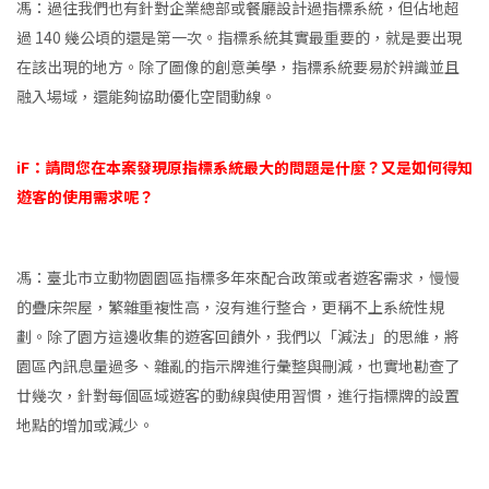
馮：過往我們也有針對企業總部或餐廳設計過指標系統，但佔地超
過 140 幾公頃的還是第一次。指標系統其實最重要的，就是要出現
在該出現的地方。除了圖像的創意美學，指標系統要易於辨識並且
融入場域，還能夠協助優化空間動線。
iF：請問您在本案發現原指標系統最大的問題是什麼？又是如何得知
遊客的使用需求呢？
馮：臺北市立動物園園區指標多年來配合政策或者遊客需求，慢慢
的疊床架屋，繁雜重複性高，沒有進行整合，更稱不上系統性規
劃。除了園方這邊收集的遊客回饋外，我們以「減法」的思維，將
園區內訊息量過多、雜亂的指示牌進行彙整與刪減，也實地勘查了
廿幾次，針對每個區域遊客的動線與使用習慣，進行指標牌的設置
地點的增加或減少。