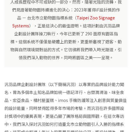
人成長歷程中不可或缺的一部分。然而，隨著光陰的流轉，我
們見證著動物園持續進化的決心：2023年獲得iF設計獎的作
品 － 台北市立動物園指標系統（
Taipei Zoo Signage
Systems
），正是這決心的最佳證明。這項計劃由汎羽品牌
企劃設計團隊操刀執行，今年已更新了 290 面原有園區指
標。這個系統不僅僅是硬體上的更新，更重新審視了遊客、動
物與自然環境間對話的方式。它彷彿將我們帶入時光隧道，引
領我們深入動物的世界，同時將園區之美一一呈現。
汎羽品牌企劃設計團隊（以下簡稱汎羽）以專業的品牌設計能力聞
名，曾為多個本土知名品牌如統一德記洋行、台塑潤滑油、味全食
品、宏亞食品、橘村屋蛋糕、imos 手機防護等注入創意與質量俱佳
的設計能量，同時禁得起得多年市場的考驗。而汎羽在許多國際設
計獎項中的優異表現，更是凸顯了團隊格局與國際觀，在這次專訪
中，我們深入探討汎羽如何打造臺北市立動物園引人入勝的指標系
統。這家成立超過十年以上的專業品牌設計公司，將設計視為一種