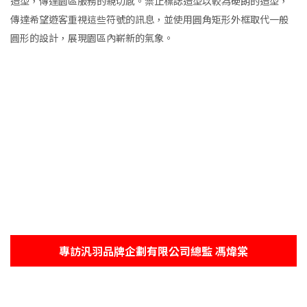
造型，傳達園區服務的親切感。禁止標誌造型以較為硬朗的造型，
傳達希望遊客重視這些符號的訊息，並使用圓角矩形外框取代一般
圓形的設計，展現園區內嶄新的氣象。
專訪汎羽品牌企劃有限公司總監 馮煒棠