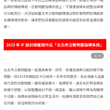
品牌的情感傳遞，在動物園指標改造上，不僅僅發揮系統整合與導
引功能而已，汎羽協助臺北市立動物園傳達出對於動物們的情感與
永續環境的使命，讓我們在探索園區的過程中感受到全新溫潤的風
貌。
2023 年 iF 設計獎獲獎作品「台北市立動物園指標系統」
台北市立動物園是一座兼具教育、研究、保護及娛樂功能的親子動
物園，自1914年開始迄今已經有一百多年的歷史，為台灣最大且最
具代表性的動物園。園區幅員廣大、指標眾多，過去未針對指標系
統進行統整，以致整體設計不統一與凌亂，難以發揮引導及相關標
示功能。指標系統隱身在日常生活中，低調地清楚告知我們自己身
在何處、該往哪個方向前進。