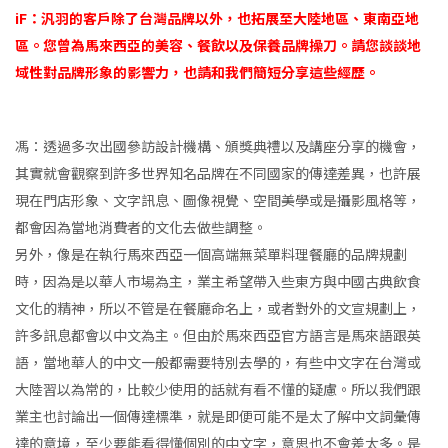
iF：汎羽的客戶除了台灣品牌以外，也拓展至大陸地區、東南亞地
區。您曾為馬來西亞的美容、餐飲以及保養品牌操刀。請您談談地
域性對品牌形象的影響力，也請和我們簡短分享這些經歷。
馮：透過多次出國參訪設計機構、頒獎典禮以及講座分享的機會，
其實就會觀察到許多世界知名品牌在不同國家的傳達差異，也許展
現在門店形象、文字訊息、圖像視覺、空間美學或是攝影風格等，
都會因為當地消費者的文化去做些調整。
另外，像是在執行馬來西亞一個高端無菜單料理餐廳的品牌規劃
時，因為是以華人市場為主，業主希望帶入些東方與中國古典飲食
文化的精神，所以不管是在餐廳命名上，或者對外的文宣規劃上，
許多訊息都會以中文為主。但由於馬來西亞官方語言是馬來語跟英
語，當地華人的中文一般都需要特別去學的，有些中文字在台灣或
大陸習以為常的，比較少使用的話就有看不懂的疑慮。所以我們跟
業主也討論出一個傳達標準，就是即便可能不是太了解中文詞彙傳
達的意境，至少要能看得懂個別的中文字，意思也不會差太多。是