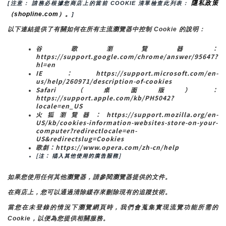
隱私政策
[注意： 請務必根據您商店上的當前 COOKIE 清單檢查此列表： 
（shopline.com）。
]
以下連結提供了有關如何在所有主流瀏覽器中控制 Cookie 的說明：
谷歌瀏覽器：
https://support.google.com/chrome/answer/95647?
hl=en
IE：https://support.microsoft.com/en-
us/help/260971/description-of-cookies
Safari（桌面版）：
https://support.apple.com/kb/PH5042?
locale=en_US
火狐瀏覽器：https://support.mozilla.org/en-
US/kb/cookies-information-websites-store-on-your-
computer?redirectlocale=en-
US&redirectslug=Cookies
歌劇：https://www.opera.com/zh-cn/help
[注： 插入其他使用的廣告服務]
如果您使用任何其他瀏覽器，請參閱瀏覽器提供的文件。
在商店上，您可以通過清除緩存來刪除現有的追蹤技術。
當您在未登錄的情況下瀏覽網頁時，我們會蒐集實現流覽功能所需的
Cookie，以便為您提供相關服務。