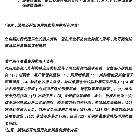
設備標識碼，例如有關設備的資訊，如 MAC 位址、IP 位址或其他
在線標識碼。
[注意：請務必列出適用於您業務的所有內容]
您自願向我們提供您的個人資料，但如果您不提供您的個人資料，則可能無法
獲得某些服務和促銷活動。
我們為什麼蒐集您的個人資料
商店蒐集個人資料的特定目的皆是為了向您提供商品或服務，包括但不限於提
供：(1) 消費者、客戶管理與服務；(2) 消費者保護；(3) 網路購物及其他電子
商務服務；(4) 驗證您的個人身份 ( 如以保護您免於詐欺等犯罪行為 )；(5) 解
決各種類型之爭議 ( 包括但不限於消費糾紛、智慧財產權爭議等 )； (6) 增進
安全交易行為；(7) 收取債務； (8) 通知您商業機會、產品、服務及更新；(9) 
偵測並保護您及商店免於錯誤、詐欺或其他犯罪行為，並監測遵法風險；(10) 
調查針對個人安全、財產安全及違約之潛在不法行為；(11) 履行條款與細則及
退換貨政策；(12) 依法令所為之行為；以及 (13) 其他於蒐集當時取得您同意
之目的。
[注意：請務必列出適用於您業務的所有內容]