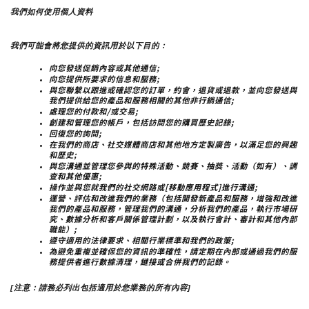
我們如何使用個人資料
我們可能會將您提供的資訊用於以下目的：
向您發送促銷內容或其他通信;
向您提供所要求的信息和服務;
與您聯繫以跟進或確認您的訂單，約會，退貨或退款，並向您發送與
我們提供給您的產品和服務相關的其他非行銷通信;
處理您的付款和/或交易;
創建和管理您的帳戶，包括訪問您的購買歷史記錄;
回復您的詢問;
在我們的商店、社交媒體商店和其他地方定製廣告，以滿足您的興趣
和歷史;
與您溝通並管理您參與的特殊活動、競賽、抽獎、活動（如有）、調
查和其他優惠;
操作並與您就我們的社交網路或[移動應用程式]進行溝通;
運營、評估和改進我們的業務（包括開發新產品和服務，增強和改進
我們的產品和服務，管理我們的溝通，分析我們的產品，執行市場研
究、數據分析和客戶關係管理計劃，以及執行會計、審計和其他內部
職能）;
遵守適用的法律要求、相關行業標準和我們的政策;
為避免重複並確保您的資訊的準確性，請定期在內部或通過我們的服
務提供者進行數據清理，鏈接或合併我們的記錄。
[注意：請務必列出包括適用於您業務的所有內容]