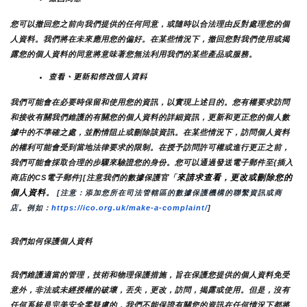
您可以撤回您之前向我們提供的任何同意，或隨時以合法理由反對處理您的個
人資料。我們將在未來應用您的偏好。在某些情況下，撤回您對我們使用或揭
露您的個人資料的同意將意味著您無法利用我們的某些產品或服務。
查看、更新和修改個人資料
我們可能會在必要時保留和使用您的資訊，以實現上述目的。您有權要求訪問
和接收有關我們維護的有關您的個人資料的詳細資訊，更新和更正您的個人數
據中的不準確之處，並酌情阻止或刪除該資訊。在某些情況下，訪問個人資料
的權利可能會受到當地法律要求的限制。在授予訪問許可權或進行更正之前，
我們可能會採取合理的步驟來驗證您的身份。您可以通過發送電子郵件至{插入
來請求查看，更改或刪除您的
商店的CS電子郵件][注意我們的數據保護官「
個人資料
。
 [注意：添加您所在司法管轄區的數據保護機構的聯繫資訊或商
店。例如：
https://ico.org.uk/make-a-complaint/
]
我們如何保護個人資料
我們維護適當的管理，技術和物理保護措施，旨在保護您提供的個人資料免受
意外，非法或未經授權的破壞，丟失，更改，訪問，揭露或使用。但是，沒有
任何系統是完美安全零疑慮的，我們不能保證有關您的資訊在任何情況下都將