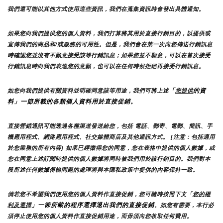
我們還可能以其他方式使用這些資訊，我們在蒐集資訊時會發出具體通知。
如果您向我們提供您的個人資料，我們打算將其用於直接行銷目的，以提供或
宣傳我們的商品和/或服務的可用性。但是，我們會在第一次向您傳送行銷訊息
時確認您並沒有不願意接受該等行銷訊息；如果您並不願意，可以在首次接受
行銷訊息時向我們表達您的意願，也可以在任何時候拒絕再接受行銷訊息。
「
的資
如您向我們提供有關資料並明確同意該等用途，我們可將上述
您提供
料」一節所載的各類個人資料用於直接促銷。
直接營銷通訊可能透過各種渠道發送給您，包括 電話、郵寄、電郵、簡訊、手
機應用程式、網路應用程式、社交媒體商店及其他通訊方式。 [注意：包括適用
於您業務的所有內容] 如果已經徵得您的同意，您在表格中提供的個人數據，或
您在同意上述訂閱時提供的個人數據將同時被我們用於該行銷目的。我們對本
段所述任何數據傳輸問題的處理將與本隱私政策中提供的內容保持一致。
倘若您不希望我們使用您的個人資料作直接促銷，您可隨時按照下文「
您的權
」一節所載的程序選擇退出我們的直接促銷
利及選擇
。如您有需要，本行必
須停止使用您的個人資料作直接促銷用途，而毋須向您收取任何費用。