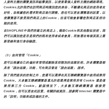
人資料主體的瀏覽資訊和點擊資訊，以便查看個人資料主體的網路環境。
Cookies允許我們在訪問商店時識別您的身份，不斷優化商店的使用者友
好性，並根據您的需求對商店進行調整。您也可以更改瀏覽器的設置，以
便瀏覽器不接受我們商店上的Cookie，但這可能會影響您對商店某些功
能的使用。
在SHOPLINE中我們所建立的商店上，藉助Cookie和其他類似技術，我
們可以識別您是否是我們的既有使用者或者會員，而無需在每個頁面上重
新登錄和進行身份驗證。
（3）如何管理「Cookie」
您可以根據自己的偏好來管理或刪除某些類別的追蹤技術。許多瀏覽器都
具有「請勿追蹤」功能，可向商店發送「請勿追蹤」 請求。
除了我們提供的控制之外，您還可以選擇在其互聯網瀏覽器中啟用或禁用
Cookie。大多數互聯網瀏覽器還允許您選擇是禁用所有 Cookie 還是僅
禁用第三方 Cookie。默認情況下，大多數互聯網瀏覽器 都接受 
Cookie，但可以更改此設置。有關詳細資訊，請參閱 Internet 瀏覽器中
的「説明」功能表或設備的文件。