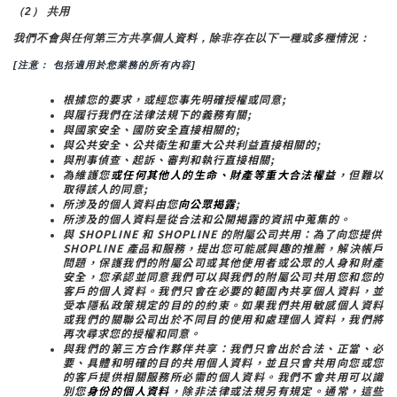
（2） 共用
我們不會與任何第三方共享個人資料，除非存在以下一種或多種情況：
[注意： 包括適用於您業務的所有內容]
根據您的要求，或經您事先明確授權或同意;
與履行我們在法律法規下的義務有關;
與國家安全、國防安全直接相關的;
與公共安全、公共衛生和重大公共利益直接相關的;
與刑事偵查、起訴、審判和執行直接相關;
為維護您
或任何其他人的生命、財產等重大合法權益
，但難以
取得該人的同意;
所涉及的個人資料由您
向公眾揭露
;
所涉及的個人資料是從合法和公開揭露的資訊中蒐集的。
與 SHOPLINE 和 SHOPLINE 的附屬公司共用：為了向您提供 
SHOPLINE 產品和服務，提出您可能感興趣的推薦，解決帳戶
問題，保護我們的附屬公司或其他使用者或公眾的人身和財產
安全，您承認並同意我們可以與我們的附屬公司共用您和您的
客戶的個人資料。我們只會在必要的範圍內共享個人資料，並
受本隱私政策規定的目的的約束。如果我們共用敏感個人資料
或我們的關聯公司出於不同目的使用和處理個人資料，我們將
再次尋求您的授權和同意。
與我們的第三方合作夥伴共享：我們只會出於合法、正當、必
要、具體和明確的目的共用個人資料，並且只會共用向您或您
的客戶提供相關服務所必需的個人資料。我們不會共用可以識
別您
身份的個人資料
，除非法律或法規另有規定。通常，這些