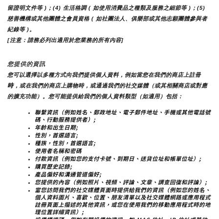
留證明文件等 )；(4) 生活格調 ( 如使用消費品之種類及服務之細節等 )；(5) 
慈善機構或其他團體之會員資格 ( 如社團法人、俱樂部或其他志願團體參與者
紀錄等 )。
[注意：請務必列出適用於您業務的所有內容]
您提供的資訊
您可以選擇以多種方式向我們提供個人資料，例如當您在我們的商店上註冊
時
，或在我們的商店上購物時，或通過我們的社交媒體（或其相關商店或對應
的擴充功能）。您可能提供給我們的個人資料類型（如適用）包括：
聯繫資訊（例如姓名、郵政地址、電子郵件地址、手機或其他電話號
碼、行動服務提供者）;
年齡和出生日期;
性別，首選語言;
種族，性別，首選語言;
使用者名稱和密碼
付款資訊（例如您的支付卡號、到期日、送貨位址和帳單位址）;
購買歷史記錄;
產品偏好和溝通管道偏好;
您提供的內容（例如照片、視頻、評論、文章、調查回復和評論）;
當您訪問我們的社交媒體頁面時提供給我們的資訊（例如您的姓名、
個人資料圖片、喜歡、位置、朋友清單以及社交媒體網路或應用程式
註冊頁面上描述的其他資訊，或您在使用我們的移動應用程式時的地
理位置詳細資訊）;