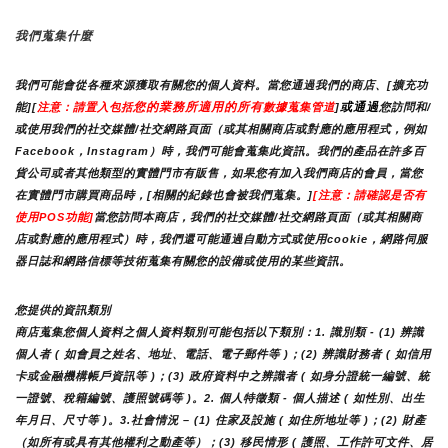
我們蒐集什麼
我們可能會從各種來源獲取有關您的個人資料。當您通過我們的商店、[擴充功
您的業務所適用的所有
或通過
能][
注意：請置入包括
數據蒐集管道
]
您訪問和/
或使用我們的社交媒體/社交網路頁面（或其相關商店或對應的應用程式，例如
Facebook，Instagram）時，我們可能會蒐集此資訊。我們的產品在許多百
貨公司或者其他類型的實體門市有販售，如果您有加入我們商店的會員，當您
在實體門市購買商品時，[相關的紀錄也會被我們蒐集。]
[注意：請確認是否有
使用POS功能]
當您訪問本商店，我們的社交媒體/社交網路頁面（或其相關商
店或對應的應用程式）時，我們還可能通過自動方式或使用cookie，網路伺服
器日誌和網路信標等技術蒐集有關您的設備或使用的某些資訊。
您提供的資訊類別
商店蒐集您個人資料之個人資料類別可能包括以下類別：1. 識別類 - (1) 辨識
個人者 ( 如會員之姓名、地址、電話、電子郵件等 )；(2) 辨識財務者 ( 如信用
卡或金融機構帳戶資訊等 )；(3) 政府資料中之辨識者 ( 如身分證統一編號、統
一證號、稅籍編號、護照號碼等 )。2. 個人特徵類 - 個人描述 ( 如性別、出生
年月日、尺寸等 )。3.社會情況 – (1) 住家及設施 ( 如住所地址等 )；(2) 財產
（如所有或具有其他權利之動產等）；(3) 移民情形 ( 護照、工作許可文件、居