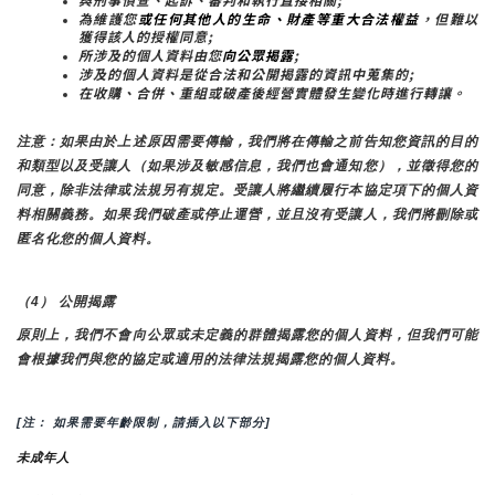
為維護您
或任何其他人的生命、財產等重大合法權益
，但難以
獲得該人的授權同意;
所涉及的個人資料由您
向公眾揭露
;
涉及的個人資料是從合法和公開揭露的資訊中蒐集的;
在收購、合併、重組或破產後經營實體發生變化時進行轉讓。
注意：如果由於上述原因需要傳輸，我們將在傳輸之前告知您資訊的目的
和類型以及受讓人（如果涉及敏感信息，我們也會通知您），並徵得您的
同意，除非法律或法規另有規定。受讓人將繼續履行本協定項下的個人資
料相關義務。如果我們破產或停止運營，並且沒有受讓人，我們將刪除或
匿名化您的個人資料。
（4） 公開揭露
原則上，我們不會向公眾或未定義的群體揭露您的個人資料，但我們可能
會根據我們與您的協定或適用的法律法規揭露您的個人資料。
[注： 如果需要年齡限制，請插入以下部分]
未成年人