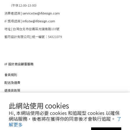
（午休12:00-13:00）
消費者諮詢 |
service.tw@ifdesign.com
iF 獎項諮詢 |
info.tw@ifdesign.com
地址 | 台灣台北市信義區光復南路133號
藝符設計有限公司 | 統一編號：54321079
iF 設計商店顧客服務
會員規則
配送及運費
退換貨政策
條款及細則
此網站使用 cookies
隱私權政策
Hi, 本網站使用必要 cookies 和追蹤型 cookies 以確保
網站服務，後者將在獲得你的同意後才會執行追蹤。
了
解更多