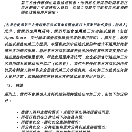
第三方合作夥伴也是數據控制者，他們將在徵得您的同意后在
自己的帳戶中處理個人資料。此類合作夥伴可能有自己單獨的
隱私政策和用戶協定。
[如果您使用第三方营銷應用程式蒐集有關您商店上買家活動的資訊，請插入]
此外，當我們使用
商店
時
，
我們可能會
使用
第三方功能或服務（包括
Apps Store、支付閘道或物流服務提供者的應用程式）。請注意，此類
功能或服務由第三方提供。本隱私政策中描述的規則和程式不適用於此類
第三方功能和服務。您向第三方商店或服務提供的任何資訊將直接提供給
這些服務的網路運營商。即使您通過商店訪問，您也必須遵守這些第三方
的適用隱私政策和用戶協定（如果有）。我們不對任何第三方商店的內容
以及有關個人資料和安全措施的第三方政策負責。在向第三方提供任何個
人資料之前，您應閱讀並理解第三方的隱私政策和用戶協定。
（3） 轉讓
原則上，我們不會將個人資料的控制權轉讓給任何第三方，但以下情況除
外：
應個人資料主體的要求，或經您事先明確授權或同意;
與履行我們在法律法規下的義務有關;
與國家安全、國防安全直接相關的;
與公共安全、公共衛生和重大公共利益直接相關的;
與刑事偵查、起訴、審判和執行直接相關;