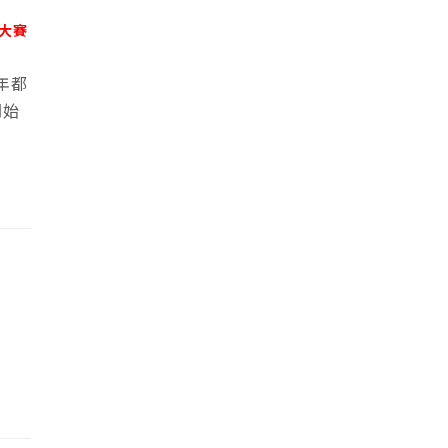
 大賽
年都
開始