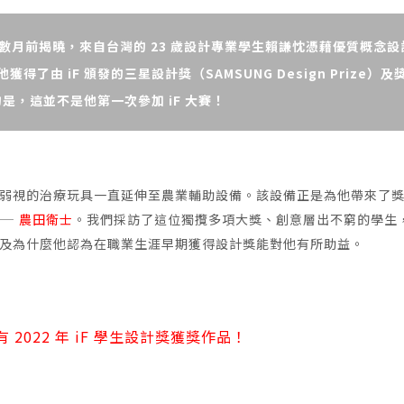
秀獎）於數月前揭曉，來自台灣的 23 歲設計專業學生賴謙忱憑藉優質概念設
由 iF 頒發的三星設計獎（SAMSUNG Design Prize）及
是，這並不是他第一次參加 iF 大賽！
弱視的治療玩具一直延伸至農業輔助設備。該設備正是為他帶來了
——
農田衛士
。我們採訪了這位獨攬多項大獎、創意層出不窮的學生
及為什麼他認為在職業生涯早期獲得設計獎能對他有所助益。
2022 年 iF 學生設計獎獲獎作品！