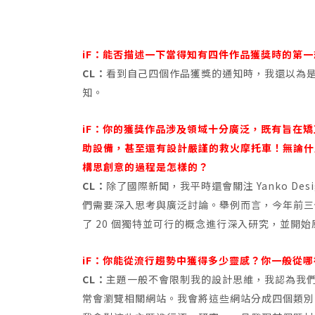
iF：能否描述一下當得知有四件作品獲獎時的第
CL：
看到自己四個作品獲獎的通知時，我還以為
知。
iF：你的獲獎作品涉及領域十分廣泛，既有旨在
助設備，甚至還有設計嚴謹的救火摩托車！無論什
構思創意的過程是怎樣的？
CL：
除了國際新聞，我平時還會關注 Yanko D
們需要深入思考與廣泛討論。舉例而言，今年前三
了 20 個獨特並可行的概念進行深入研究，並開
iF：你能從流行趨勢中獲得多少靈感？你一般從
CL：
主題一般不會限制我的設計思維，我認為我
常會瀏覽相關網站。我會將這些網站分成四個類別