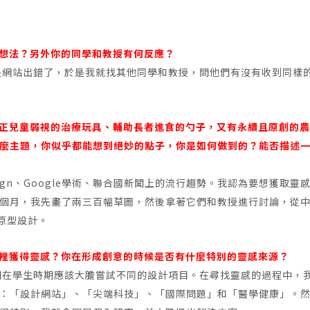
一想法？另外你的同學和教授有何反應？
是網站出錯了，於是我就找其他同學和教授，問他們有沒有收到同樣
矯正兒童弱視的治療玩具、輔助長者進食的勺子，又有永續且原創的
麼主題，你似乎都能想到絕妙的點子，你是如何做到的？能否描述
esign、Google學術、聯合國新聞上的流行趨勢。我認為要想獲取靈
個月，我先畫了兩三百幅草圖，然後拿著它們和教授進行討論，從
始原型設計。
哪裡獲得靈感？你在形成創意的時候是否有什麼特別的靈感來源？
們在學生時期應該大膽嘗試不同的設計項目。在尋找靈感的過程中，
：「設計網站」、「尖端科技」、「國際問題」和「醫學健康」。