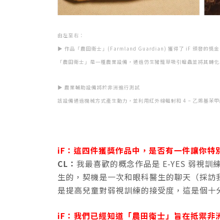
由左至右：
▶ 作品「農田衛士」(Farmland Guardian) 獲得了 iF 頒發
「農田衛士」是一種農業設備，通過仿生豬籠草吸引蝗蟲並將其轉化
▶ 農業輔助設備將於非洲進行測試
該設備通過機械方式產生動力，並利用紅外線輻射和 4 – 乙烯基
iF：這四件獲獎作品中，是否有一件讓你特
CL：
我最喜歡的概念作品是 E-YES 弱
生的，契機是一次和眼科醫生的聊天（採訪我
是提高兒童對弱視訓練的接受度，這是個十
iF：我們已經知道「農田衛士」旨在抵禦