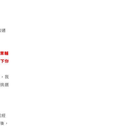
的通
農業輔
一下你
感，我
中挑選
我經
然後，