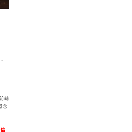
子。
前萌
概念
關信