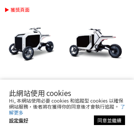
▶ 獲獎頁面
此網站使用 cookies
TRIO – A three-in-one dust cleaning device |
適合多代同堂的真空吸塵器
Hi, 本網站使用必要 cookies 和追蹤型 cookies 以確保
網站服務，後者將在獲得你的同意後才會執行追蹤。
了
解更多
參賽主題：10 減少不平等
設定偏好
同意並繼續
設計者：Nils Achenbach, Yue Zhao, Oscar Olsson
指導教授：Thomas Degn