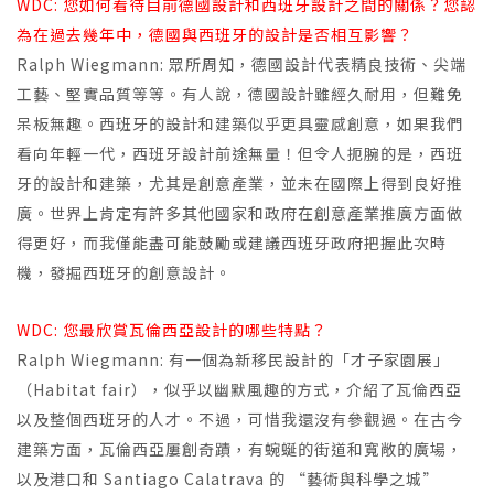
WDC: 您如何看待目前德國設計和西班牙設計之間的關係？您認
為在過去幾年中，德國與西班牙的設計是否相互影響？
Ralph Wiegmann: 眾所周知，德國設計代表精良技術、尖端
工藝、堅實品質等等。有人說，德國設計雖經久耐用，但難免
呆板無趣。西班牙的設計和建築似乎更具靈感創意，如果我們
看向年輕一代，西班牙設計前途無量！但令人扼腕的是，西班
牙的設計和建築，尤其是創意產業，並未在國際上得到良好推
廣。世界上肯定有許多其他國家和政府在創意產業推廣方面做
得更好，而我僅能盡可能鼓勵或建議西班牙政府把握此次時
機，發掘西班牙的創意設計。
WDC: 您最欣賞瓦倫西亞設計的哪些特點？
Ralph Wiegmann: 有一個為新移民設計的「才子家園展」
（Habitat fair），似乎以幽默風趣的方式，介紹了瓦倫西亞
以及整個西班牙的人才。不過，可惜我還沒有參觀過。在古今
建築方面，瓦倫西亞屢創奇蹟，有蜿蜒的街道和寬敞的廣場，
以及港口和 Santiago Calatrava 的 “藝術與科學之城”